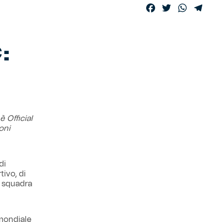
Facebook
Twitter
WhatsA
Tele
:
è Official
oni
di
ivo, di
a squadra
 mondiale