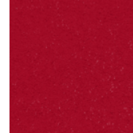
Robe di Kappa x Genoa
Vintage Collection
Red&Blue Voices
Kids
Accessori
Party
Outlet
Caffè Boasi x Genoa