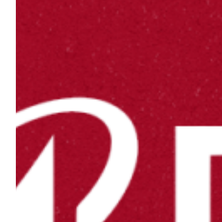
Helan x Genoa
Isolani x Genoa
Gift Card Online Store
Fortissimo batte il mio cuor