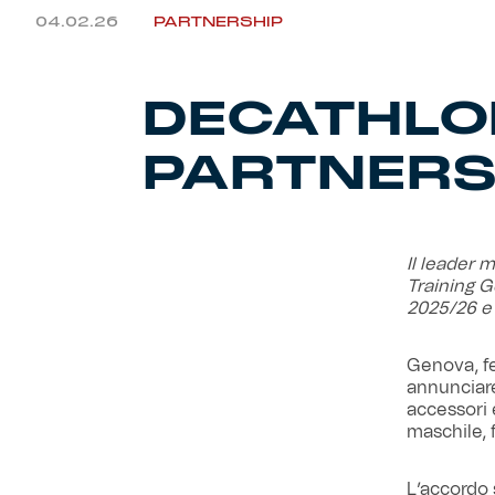
04.02.26
PARTNERSHIP
DECATHLO
PARTNERS
Il leader m
Training Ge
2025/26 e 
Genova, f
annunciare
accessori 
maschile, 
L’accordo 