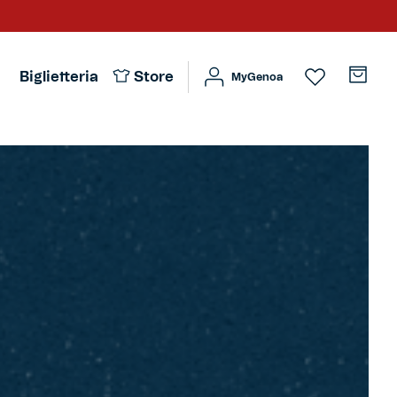
Biglietteria
Store
MyGenoa