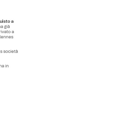
uisto a
ha già
rivato a
 Rennes
es società
na in
di