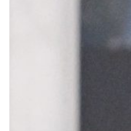
Robe di Kappa x Genoa
Vintage Collection
Red&Blue Voices
Kids
Accessori
Party
Outlet
Caffè Boasi x Genoa