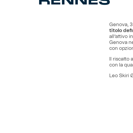
Genova, 3
titolo def
all’attivo 
Genova nel
con opzion
Il riscatt
con la qual
Leo Skiri Ø
modo esemp
riferiment
Avanti ins
Genoa CF