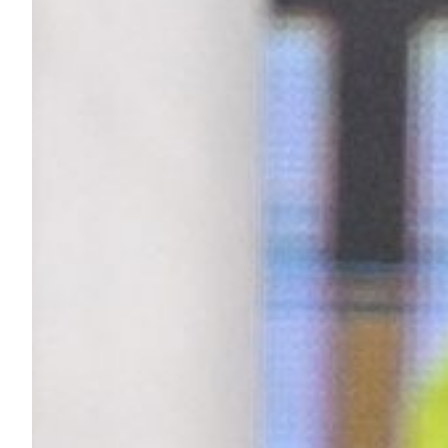
Helan x Genoa
Isolani x Genoa
Gift Card Online Store
Fortissimo batte il mio cuor