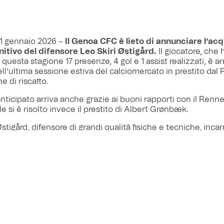
1 gennaio 2026 –
Il Genoa CFC è lieto di annunciare l’acq
initivo del difensore Leo Skiri Østigård.
Il giocatore, che 
in questa stagione 17 presenze, 4 gol e 1 assist realizzati, è ar
l’ultima sessione estiva del calciomercato in prestito dal
e di riscatto.
o anticipato arriva anche grazie ai buoni rapporti con il Renn
e si è risolto invece il prestito di Albert Grønbæk.
stigård, difensore di grandi qualità fisiche e tecniche, incar
lare lo spirito rossoblù e diventa così sempre più punto 
o del gruppo allenato da Mister Daniele De Rossi.
ieme Leo!
C