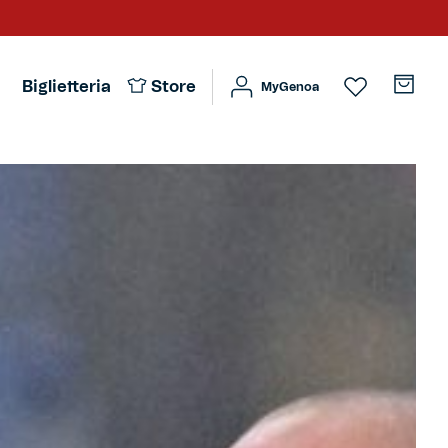
Biglietteria
Store
MyGenoa