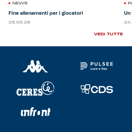
NEWS
P
Fine allenamenti per i giocatori
Un 
25.05.26
24
VEDI TUTTE