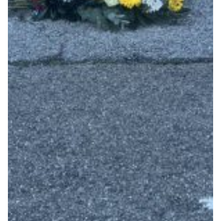
Robe di Kappa x Genoa
Vintage Collection
Red&Blue Voices
Kids
Accessori
Party
Outlet
Caffè Boasi x Genoa