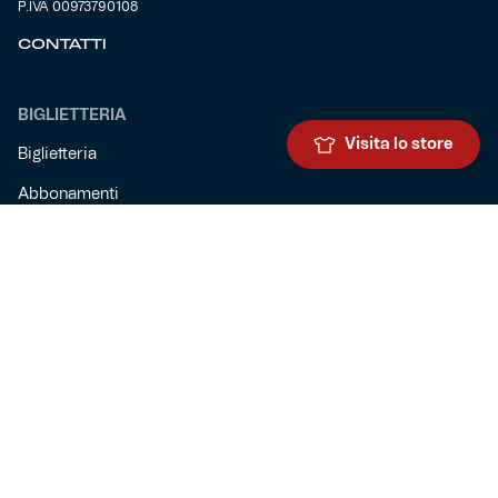
P.IVA 00973790108
CONTATTI
BIGLIETTERIA
Visita lo store
Biglietteria
Abbonamenti
Accrediti
Experience
Hospitality
SQUADRE
Prima squadra maschile
Prima squadra femminile