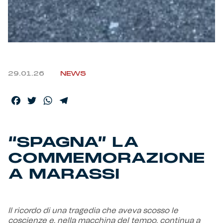
Helan x Genoa
Isolani x Genoa
29.01.26
NEWS
Gift Card Online Store
Facebook
Twitter
WhatsApp
Telegram
Fortissimo batte il mio cuor
“SPAGNA” LA
COMMEMORAZIONE
A MARASSI
Il ricordo di una tragedia che aveva scosso le
coscienze e, nella macchina del tempo, continua a