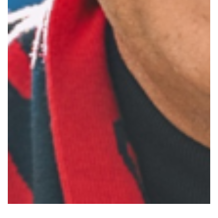
Helan x Genoa
Isolani x Genoa
Gift Card Online Store
Fortissimo batte il mio cuor