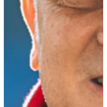
Robe di Kappa x Genoa
Vintage Collection
Red&Blue Voices
Kids
Accessori
Party
Outlet
Caffè Boasi x Genoa