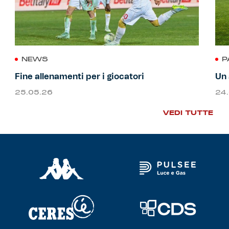
NEWS
P
Fine allenamenti per i giocatori
Un 
25.05.26
24
VEDI TUTTE