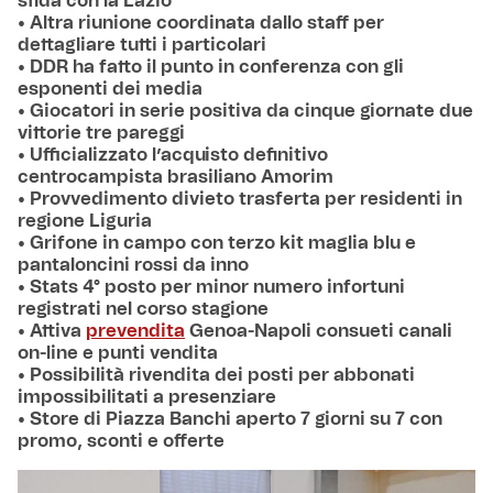
sfida con la Lazio
• Altra riunione coordinata dallo staff per
dettagliare tutti i particolari
• DDR ha fatto il punto in conferenza con gli
esponenti dei media
• Giocatori in serie positiva da cinque giornate due
vittorie tre pareggi
• Ufficializzato l’acquisto definitivo
centrocampista brasiliano Amorim
• Provvedimento divieto trasferta per residenti in
regione Liguria
• Grifone in campo con terzo kit maglia blu e
pantaloncini rossi da inno
• Stats 4° posto per minor numero infortuni
registrati nel corso stagione
• Attiva
prevendita
Genoa-Napoli consueti canali
on-line e punti vendita
• Possibilità rivendita dei posti per abbonati
impossibilitati a presenziare
• Store di Piazza Banchi aperto 7 giorni su 7 con
promo, sconti e offerte