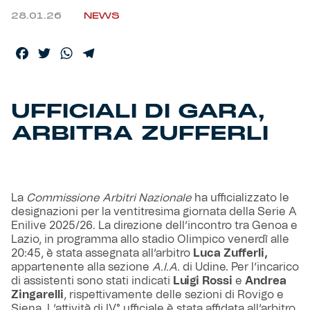
28.01.26
NEWS
Helan x Genoa
Facebook
Twitter
WhatsApp
Telegram
Isolani x Genoa
UFFICIALI DI GARA,
Gift Card Online Store
ARBITRA ZUFFERLI
Fortissimo batte il mio cuor
La
Commissione Arbitri Nazionale
ha ufficializzato le
designazioni per la ventitresima giornata della Serie A
Enilive 2025/26. La direzione dell’incontro tra Genoa e
Lazio, in programma allo stadio Olimpico venerdì alle
20:45, è stata assegnata all’arbitro
Luca Zufferli,
appartenente alla sezione
A.I.A.
di Udine. Per l’incarico
di assistenti sono stati indicati
Luigi Rossi
e
Andrea
Zingarelli
, rispettivamente delle sezioni di Rovigo e
Siena. L’attività di IV° ufficiale è stata affidata all’arbitro