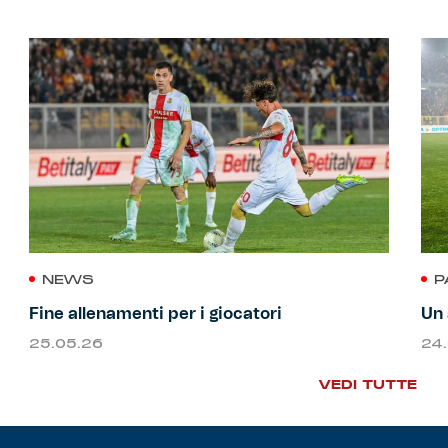
NEWS
P
Fine allenamenti per i giocatori
Un 
25.05.26
24
VEDI TUTTE