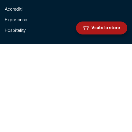
Accrediti
Experience
Visita lo store
Hospitality
SQUADRE
Prima squadra maschile
Prima squadra femminile
Settore giovanile
Genoa for special
Genoa Academy
Summer Camp