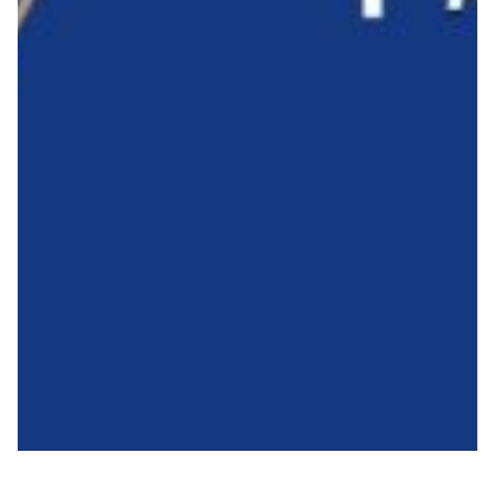
Robe di Kappa x Genoa
Vintage Collection
Red&Blue Voices
Kids
Accessori
Party
Outlet
Caffè Boasi x Genoa