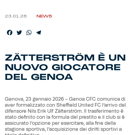
Helan x Genoa
23.01.26
NEWS
Isolani x Genoa
Facebook
Twitter
WhatsApp
Telegram
Gift Card Online Store
ZÄTTERSTRÖM È UN
Fortissimo batte il mio cuor
NUOVO GIOCATORE
DEL GENOA
Genova, 23 gennaio 2026 – Genoa CFC comunica di
aver formalizzato con Sheffield United FC l’arrivo del
difensore Nils Erik Ulf Zätterström. Il trasferimento è
stato definito con la formula del prestito e il club si è
assicurato l’opzione per esercitare, alla fine della
stagione sportiva, l’acquisizione dei diritti sportivi a