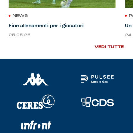
NEWS
P
Fine allenamenti per i giocatori
Un 
25.05.26
24
VEDI TUTTE