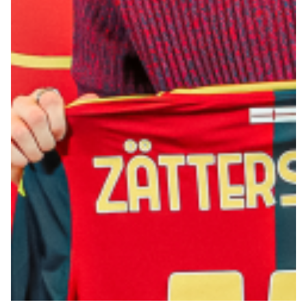
Robe di Kappa x Genoa
Vintage Collection
Red&Blue Voices
Kids
Accessori
Party
Outlet
Caffè Boasi x Genoa