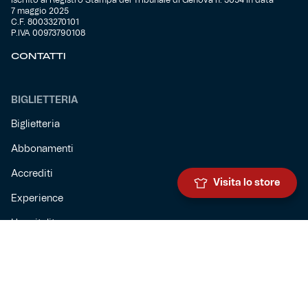
Iscritto al Registro Stampa del Tribunale di Genova n. 3054 in data
7 maggio 2025
C.F. 80033270101
P.IVA 00973790108
CONTATTI
BIGLIETTERIA
Biglietteria
Abbonamenti
Accrediti
Visita lo store
Experience
Hospitality
SQUADRE
Prima squadra maschile