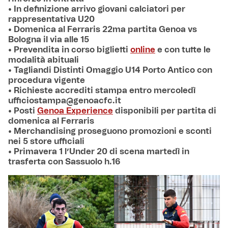
• In definizione arrivo giovani calciatori per
rappresentativa U20
• Domenica al Ferraris 22ma partita Genoa vs
Bologna il via alle 15
• Prevendita in corso biglietti
online
e con tutte le
modalità abituali
• Tagliandi Distinti Omaggio U14 Porto Antico con
procedura vigente
• Richieste accrediti stampa entro mercoledì
ufficiostampa@genoacfc.it
• Posti
Genoa Experience
disponibili per partita di
domenica al Ferraris
• Merchandising proseguono promozioni e sconti
nei 5 store ufficiali
• Primavera 1 l’Under 20 di scena martedì in
trasferta con Sassuolo h.16