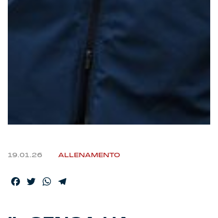
Helan x Genoa
Isolani x Genoa
Gift Card Online Store
Fortissimo batte il mio cuor
19.01.26
ALLENAMENTO
Facebook
Twitter
WhatsApp
Telegram