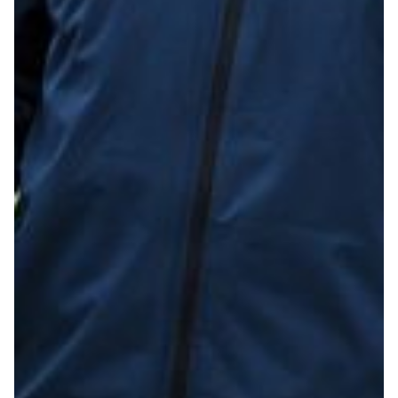
Robe di Kappa x Genoa
Vintage Collection
Red&Blue Voices
Kids
Accessori
Party
Outlet
Caffè Boasi x Genoa