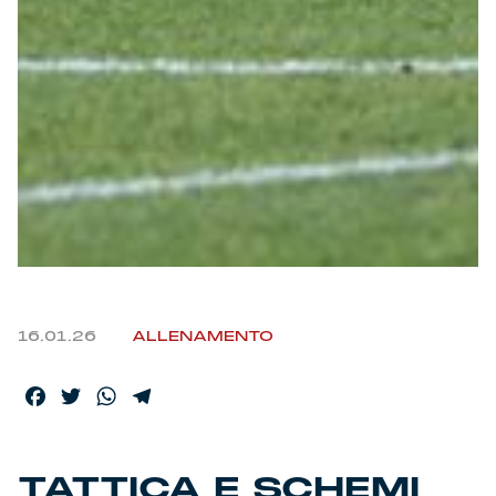
Helan x Genoa
Isolani x Genoa
Gift Card Online Store
Fortissimo batte il mio cuor
16.01.26
ALLENAMENTO
Facebook
Twitter
WhatsApp
Telegram
TATTICA E SCHEMI