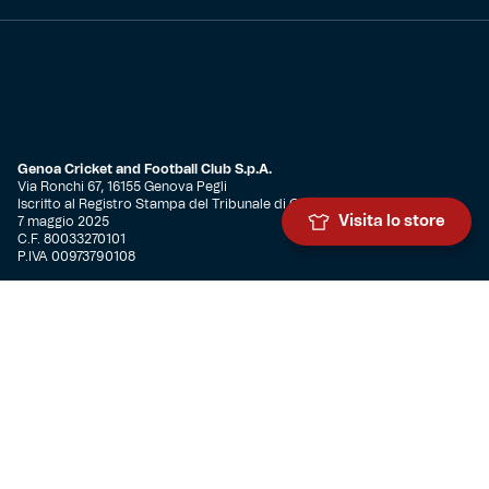
Genoa Cricket and Football Club S.p.A.
Via Ronchi 67, 16155 Genova Pegli
Iscritto al Registro Stampa del Tribunale di Genova n. 3054 in data
Visita lo store
7 maggio 2025
C.F. 80033270101
P.IVA 00973790108
CONTATTI
BIGLIETTERIA
Biglietteria
Abbonamenti
Accrediti