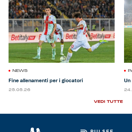
NEWS
P
Fine allenamenti per i giocatori
Un 
25.05.26
24
VEDI TUTTE