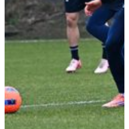
Robe di Kappa x Genoa
Vintage Collection
Red&Blue Voices
Kids
Accessori
Party
Outlet
Caffè Boasi x Genoa