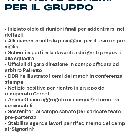
PER IL GRUPPO
• Iniziato ciclo di riunioni finali per addentrarsi nei
dettagli
• Allenamento sotto la pioviggine per il team in pre-
vigilia
• Schemi e partitella davanti a dirigenti preposti
alla squadra
• Ufficiali di gara direzione in campo affidata ad
arbitro Pairetto
• DDR ha illustrato i temi del match in conferenza
stampa
• Notizie positive per rientro in gruppo del
recuperato Cornet
• Anche Onana aggregato ai compagni torna tra
convocabili
• Sostenitori al campo sabato per caricare team
pre-partenza
• Stabilita agenda lavori per rifacimento dei campi
al ‘Signorini’