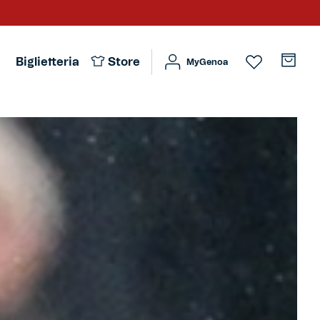
Biglietteria
Store
MyGenoa