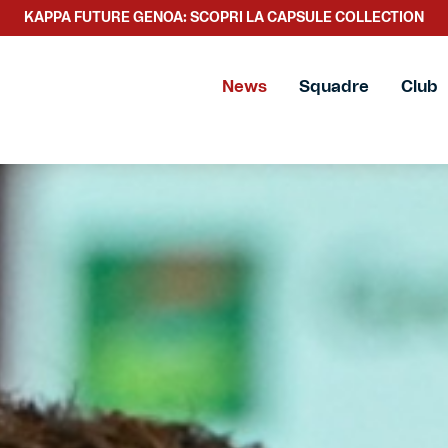
SCOPRI LA NUOVA COLLEZIONE TACCHETTEE
News
Squadre
Club