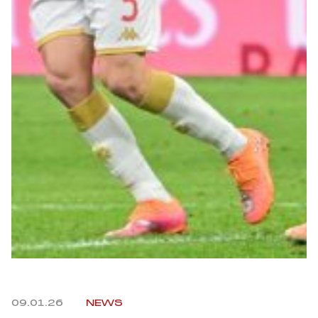
Robe di Kappa x Genoa
Vintage Collection
Red&Blue Voices
Kids
Accessori
Party
Outlet
09.01.26
NEWS
Caffè Boasi x Genoa