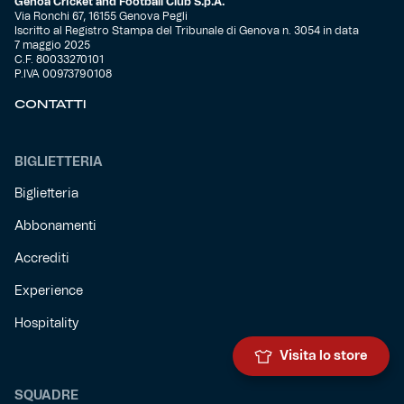
Genoa Cricket and Football Club S.p.A.
Via Ronchi 67, 16155 Genova Pegli
Iscritto al Registro Stampa del Tribunale di Genova n. 3054 in data
7 maggio 2025
C.F. 80033270101
P.IVA 00973790108
CONTATTI
BIGLIETTERIA
Biglietteria
Abbonamenti
Accrediti
Experience
Hospitality
Visita lo store
SQUADRE