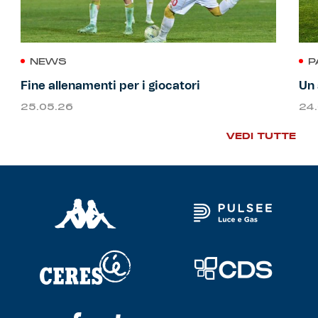
NEWS
P
Fine allenamenti per i giocatori
Un 
25.05.26
24
VEDI TUTTE