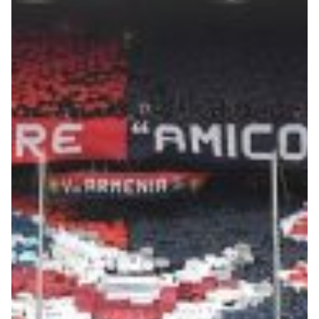
Robe di Kappa x Genoa
Vintage Collection
Red&Blue Voices
Kids
Accessori
Party
Outlet
Caffè Boasi x Genoa