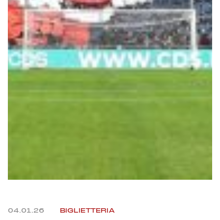
Helan x Genoa
Isolani x Genoa
Gift Card Online Store
Fortissimo batte il mio cuor
04.01.26
BIGLIETTERIA