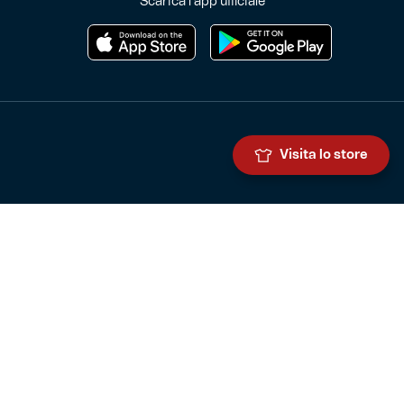
Scarica l'app ufficiale
Visita lo store
Genoa Cricket and Football Club S.p.A.
Via Ronchi 67, 16155 Genova Pegli
Iscritto al Registro Stampa del Tribunale di Genova n. 3054 in data
7 maggio 2025
C.F. 80033270101
P.IVA 00973790108
CONTATTI
BIGLIETTERIA