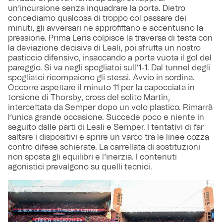
un’incursione senza inquadrare la porta. Dietro
concediamo qualcosa di troppo col passare dei
minuti, gli avversari ne approfittano e accentuano la
pressione. Prima Leris colpisce la traversa di testa con
la deviazione decisiva di Leali, poi sfrutta un nostro
pasticcio difensivo, insaccando a porta vuota il gol del
pareggio. Si va negli spogliatoi sull’1-1. Dal tunnel degli
spogliatoi ricompaiono gli stessi. Avvio in sordina.
Occorre aspettare il minuto 11 per la capocciata in
torsione di Thorsby, cross del solito Martin,
intercettata da Semper dopo un volo plastico. Rimarrà
l’unica grande occasione. Succede poco e niente in
seguito dalle parti di Leali e Semper. I tentativi di far
saltare i dispositivi e aprire un varco tra le linee cozza
contro difese schierate. La carrellata di sostituzioni
non sposta gli equilibri e l’inerzia. I contenuti
agonistici prevalgono su quelli tecnici.