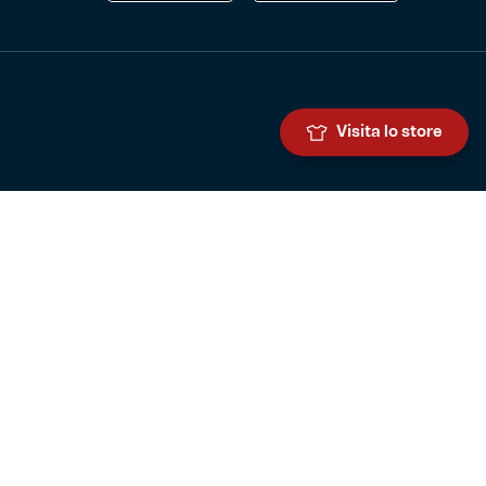
Visita lo store
Genoa Cricket and Football Club S.p.A.
Via Ronchi 67, 16155 Genova Pegli
Iscritto al Registro Stampa del Tribunale di Genova n. 3054 in data
7 maggio 2025
C.F. 80033270101
P.IVA 00973790108
CONTATTI
BIGLIETTERIA
Biglietteria
Abbonamenti