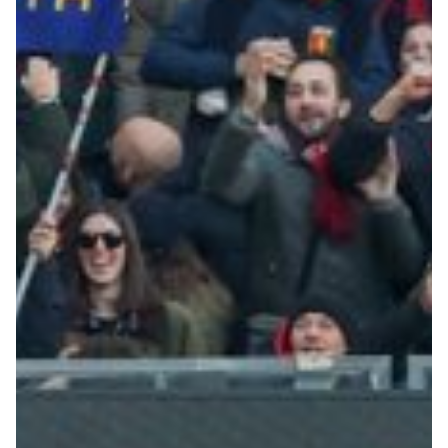
Robe di Kappa x Genoa
Vintage Collection
Red&Blue Voices
Kids
Accessori
Party
Outlet
Caffè Boasi x Genoa