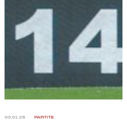
Helan x Genoa
Isolani x Genoa
Gift Card Online Store
Fortissimo batte il mio cuor
03.01.26
PARTITE