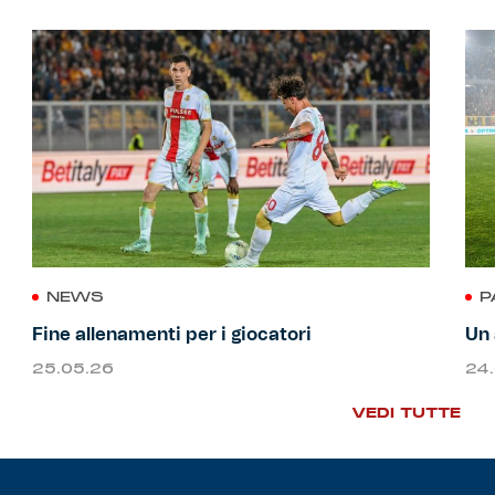
NEWS
P
Fine allenamenti per i giocatori
Un 
25.05.26
24
VEDI TUTTE