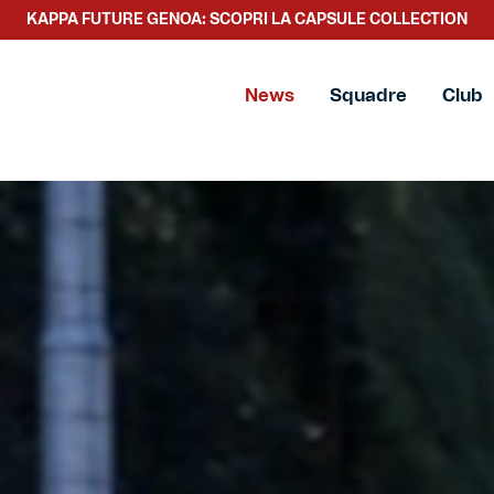
SCOPRI LA NUOVA COLLEZIONE TACCHETTEE
News
Squadre
Club