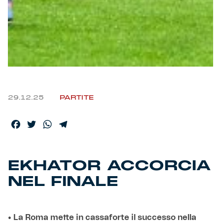
Helan x Genoa
Isolani x Genoa
Gift Card Online Store
29.12.25
PARTITE
Fortissimo batte il mio cuor
Facebook
Twitter
WhatsApp
Telegram
EKHATOR ACCORCIA
NEL FINALE
• La Roma mette in cassaforte il successo nella