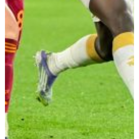
Robe di Kappa x Genoa
Vintage Collection
Red&Blue Voices
Kids
Accessori
Party
Outlet
Caffè Boasi x Genoa