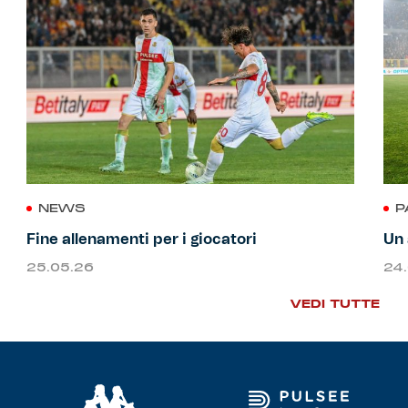
NEWS
P
Fine allenamenti per i giocatori
Un 
25.05.26
24
VEDI TUTTE