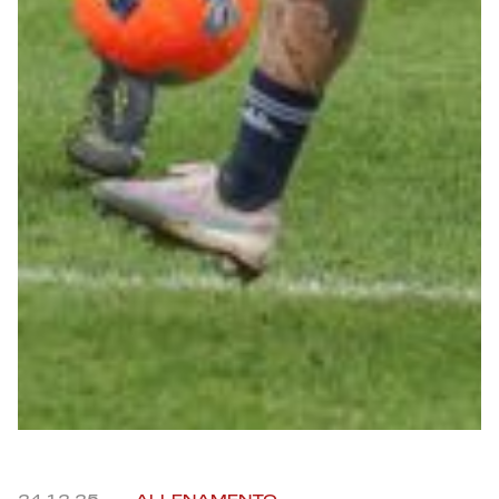
Helan x Genoa
Isolani x Genoa
Gift Card Online Store
Fortissimo batte il mio cuor