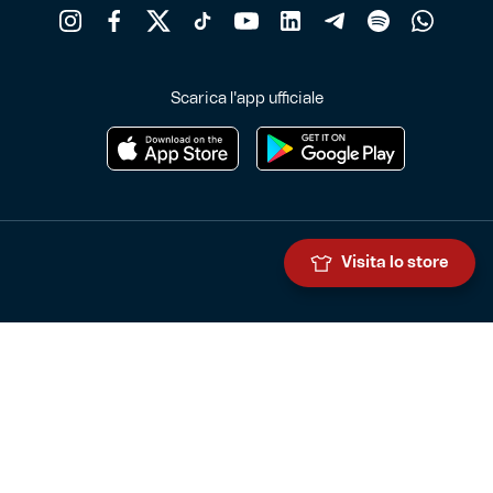
Scarica l'app ufficiale
Visita lo store
Genoa Cricket and Football Club S.p.A.
Via Ronchi 67, 16155 Genova Pegli
Iscritto al Registro Stampa del Tribunale di Genova n. 3054 in data
7 maggio 2025
C.F. 80033270101
P.IVA 00973790108