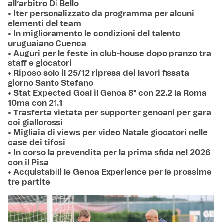
all’arbitro Di Bello
• Iter personalizzato da programma per alcuni
elementi del team
• In miglioramento le condizioni del talento
uruguaiano Cuenca
• Auguri per le feste in club-house dopo pranzo tra
staff e giocatori
• Riposo solo il 25/12 ripresa dei lavori fissata
giorno Santo Stefano
• Stat Expected Goal il Genoa 8° con 22.2 la Roma
10ma con 21.1
• Trasferta vietata per supporter genoani per gara
coi giallorossi
• Migliaia di views per video Natale giocatori nelle
case dei tifosi
• In corso la prevendita per la prima sfida nel 2026
con il Pisa
• Acquistabili le Genoa Experience per le prossime
tre partite