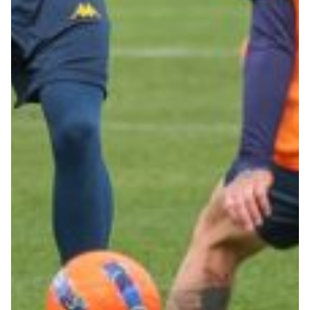
Robe di Kappa x Genoa
Vintage Collection
Red&Blue Voices
Kids
Accessori
Party
Outlet
Caffè Boasi x Genoa