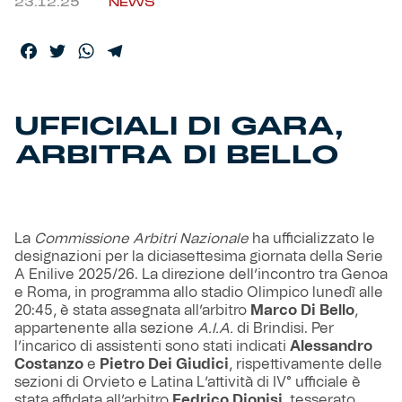
23.12.25
NEWS
Helan x Genoa
Facebook
Twitter
WhatsApp
Telegram
Isolani x Genoa
UFFICIALI DI GARA,
Gift Card Online Store
ARBITRA DI BELLO
Fortissimo batte il mio cuor
La
Commissione Arbitri Nazionale
ha ufficializzato le
designazioni per la diciasettesima giornata della Serie
A Enilive 2025/26. La direzione dell’incontro tra Genoa
e Roma, in programma allo stadio Olimpico lunedì alle
20:45, è stata assegnata all’arbitro
Marco Di Bello
,
appartenente alla sezione
A.I.A.
di Brindisi. Per
l’incarico di assistenti sono stati indicati
Alessandro
Costanzo
e
Pietro Dei Giudici
, rispettivamente delle
sezioni di Orvieto e Latina L’attività di IV° ufficiale è
stata affidata all’arbitro
Fedrico Dionisi
, tesserato