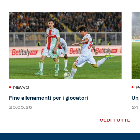
NEWS
P
Fine allenamenti per i giocatori
Un 
25.05.26
24
VEDI TUTTE