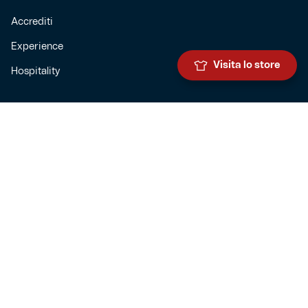
Accrediti
Experience
Visita lo store
Hospitality
SQUADRE
Prima squadra maschile
Prima squadra femminile
Settore giovanile
Genoa for special
Genoa Academy
Summer Camp