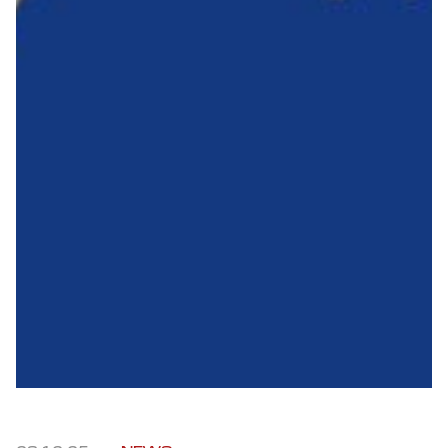
Robe di Kappa x Genoa
Vintage Collection
Red&Blue Voices
Kids
Accessori
Party
Outlet
Caffè Boasi x Genoa