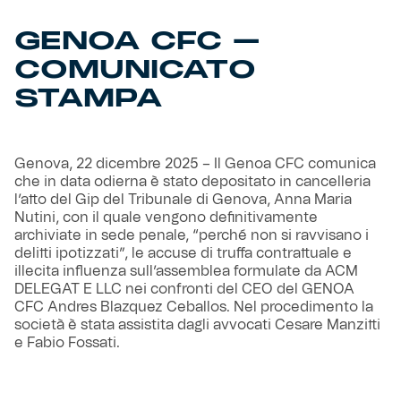
GENOA CFC –
Helan x Genoa
COMUNICATO
Isolani x Genoa
STAMPA
Gift Card Online Store
Genova, 22 dicembre 2025 – Il Genoa CFC comunica
che in data odierna è stato depositato in cancelleria
Fortissimo batte il mio cuor
l’atto del Gip del Tribunale di Genova, Anna Maria
Nutini, con il quale vengono definitivamente
archiviate in sede penale, “perché non si ravvisano i
delitti ipotizzati”, le accuse di truffa contrattuale e
illecita influenza sull’assemblea formulate da ACM
DELEGAT E LLC nei confronti del CEO del GENOA
CFC Andres Blazquez Ceballos. Nel procedimento la
società è stata assistita dagli avvocati Cesare Manzitti
e Fabio Fossati.