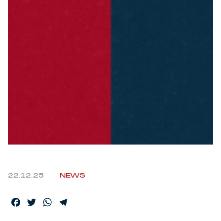
Robe di Kappa x Genoa
Vintage Collection
Red&Blue Voices
Kids
Accessori
Party
22.12.25
NEWS
Outlet
Facebook
Twitter
WhatsApp
Telegram
Caffè Boasi x Genoa