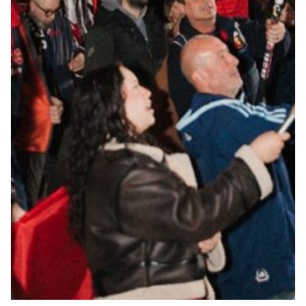
Helan x Genoa
Isolani x Genoa
Gift Card Online Store
Fortissimo batte il mio cuor