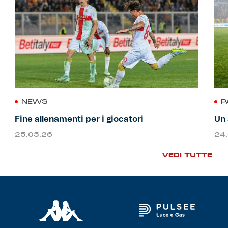
NEWS
P
Fine allenamenti per i giocatori
Un 
25.05.26
24
VEDI TUTTE