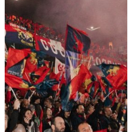
Robe di Kappa x Genoa
Vintage Collection
Red&Blue Voices
Kids
Accessori
Party
Outlet
Caffè Boasi x Genoa