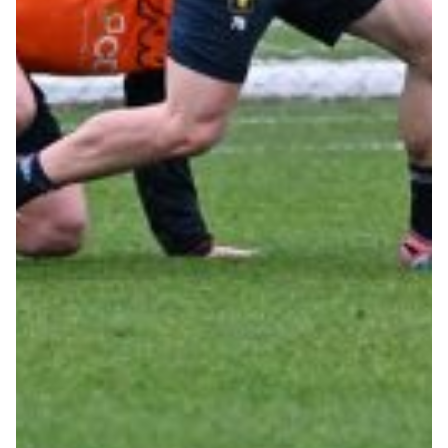
Robe di Kappa x Genoa
Vintage Collection
Red&Blue Voices
Kids
Accessori
Party
Outlet
Caffè Boasi x Genoa