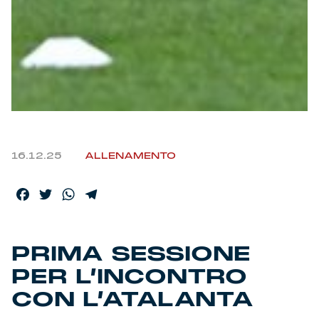
Helan x Genoa
Isolani x Genoa
Gift Card Online Store
Fortissimo batte il mio cuor
16.12.25
ALLENAMENTO
Facebook
Twitter
WhatsApp
Telegram
PRIMA SESSIONE
PER L’INCONTRO
CON L’ATALANTA