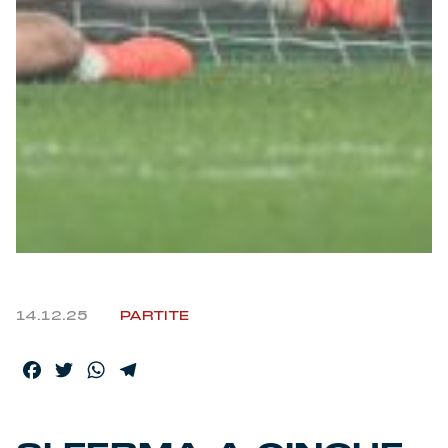
Helan x Genoa
Isolani x Genoa
Gift Card Online Store
Fortissimo batte il mio cuor
14.12.25
PARTITE
Facebook
Twitter
WhatsApp
Telegram