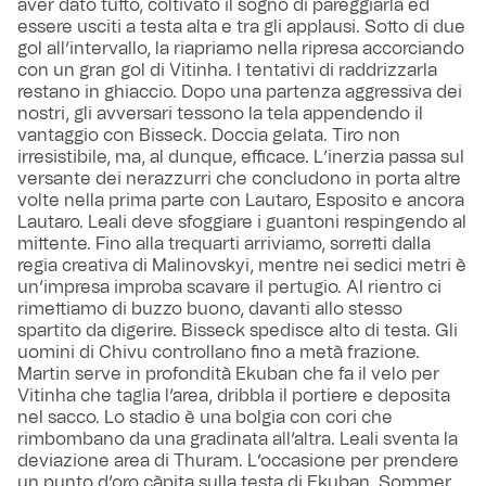
aver dato tutto, coltivato il sogno di pareggiarla ed
essere usciti a testa alta e tra gli applausi. Sotto di due
gol all’intervallo, la riapriamo nella ripresa accorciando
con un gran gol di Vitinha. I tentativi di raddrizzarla
restano in ghiaccio. Dopo una partenza aggressiva dei
nostri, gli avversari tessono la tela appendendo il
vantaggio con Bisseck. Doccia gelata. Tiro non
irresistibile, ma, al dunque, efficace. L’inerzia passa sul
versante dei nerazzurri che concludono in porta altre
volte nella prima parte con Lautaro, Esposito e ancora
Lautaro. Leali deve sfoggiare i guantoni respingendo al
mittente. Fino alla trequarti arriviamo, sorretti dalla
regia creativa di Malinovskyi, mentre nei sedici metri è
un’impresa improba scavare il pertugio. Al rientro ci
rimettiamo di buzzo buono, davanti allo stesso
spartito da digerire. Bisseck spedisce alto di testa. Gli
uomini di Chivu controllano fino a metà frazione.
Martin serve in profondità Ekuban che fa il velo per
Vitinha che taglia l’area, dribbla il portiere e deposita
nel sacco. Lo stadio è una bolgia con cori che
rimbombano da una gradinata all’altra. Leali sventa la
deviazione area di Thuram. L’occasione per prendere
un punto d’oro càpita sulla testa di Ekuban. Sommer