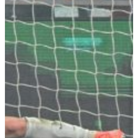
Robe di Kappa x Genoa
Vintage Collection
Red&Blue Voices
Kids
Accessori
Party
Outlet
Caffè Boasi x Genoa