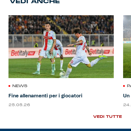
VEDI ANCHE
NEWS
P
Fine allenamenti per i giocatori
Un 
25.05.26
24
VEDI TUTTE