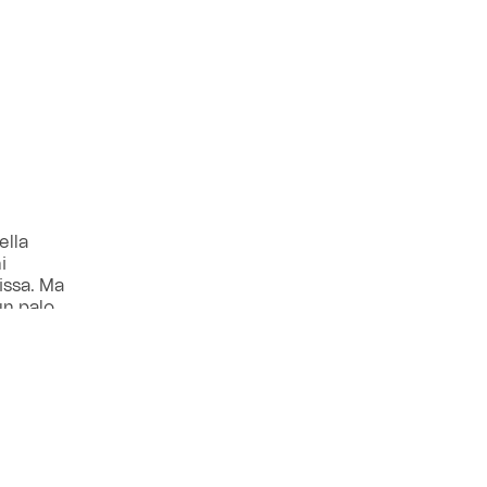
ella
i
issa. Ma
un palo
c di testa,
llo.
gore che
 dischetto,
ette alle