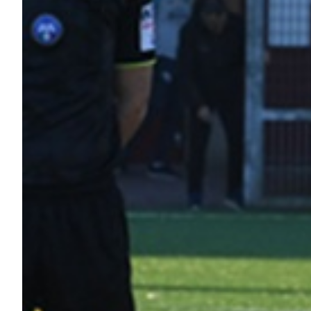
Helan x Genoa
Isolani x Genoa
Gift Card Online Store
Fortissimo batte il mio cuor