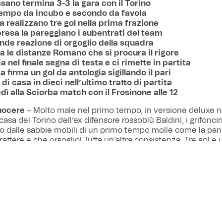
sano termina 3-3 la gara con il Torino
empo da incubo e secondo da favoIa
a realizzano tre gol nella prima frazione
ipresa la pareggiano i subentrati del team
nde reazione di orgoglio della squadra
a le distanze Romano che si procura il rigore
a nel finale segna di testa e ci rimette in partita
 firma un gol da antologia sigillando il pari
di casa in dieci nell’ultimo tratto di partita
dì alla Sciorba match con il Frosinone alle 12
uocere
– Molto male nel primo tempo, in versione deluxe n
 casa del Torino dell’ex difensore rossoblù Baldini, i grifoncin
 dalle sabbie mobili di un primo tempo molle come la pan
rattere e che orgoglio! Tutta un’altra consistenza. Tre gol e 
i granata, a fronte di una conclusione fuori misura di Zulevi
ello stantuffo Odero, fotografano l’andamento fino all’interva
sterno romano, tra i migliori nell’arco del torneo, causa il ri
 partita. Gabellini concede il bis dopo la trasformazione dal
di testa su sviluppi di un corner. Il tris lo cala Olinga che m
Mihelson.