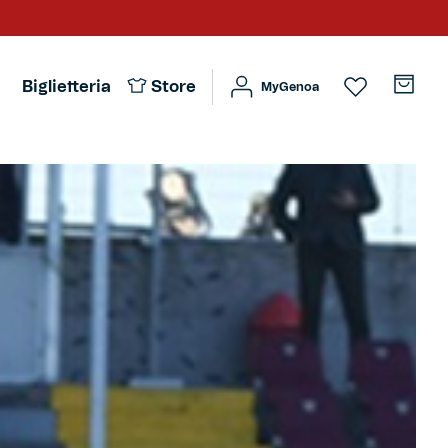
Biglietteria
Store
MyGenoa