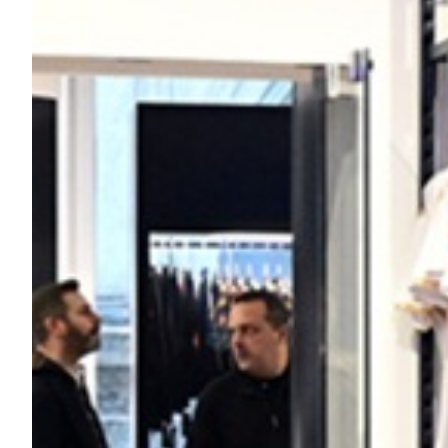
Helan x Genoa
Isolani x Genoa
Gift Card Online Store
Fortissimo batte il mio cuor