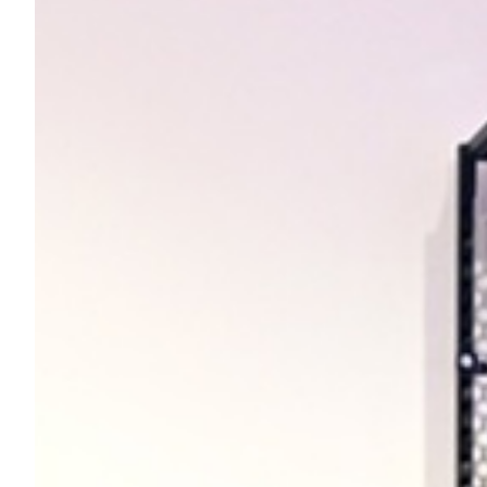
Robe di Kappa x Genoa
Vintage Collection
Red&Blue Voices
Kids
Accessori
Party
Outlet
Caffè Boasi x Genoa