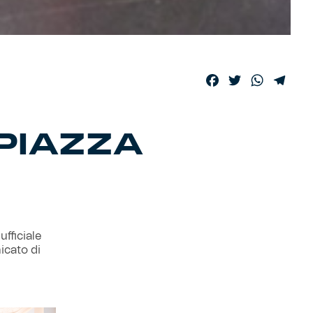
Facebook
Twitter
WhatsA
Tele
 PIAZZA
ufficiale
icato di