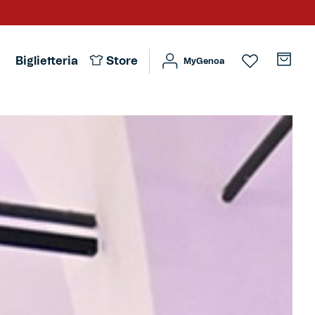
Biglietteria
Store
MyGenoa