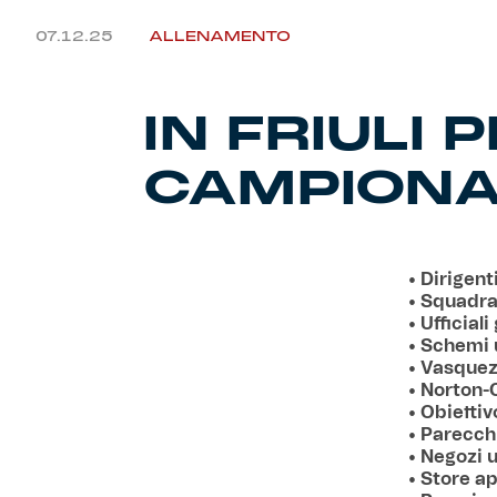
07.12.25
ALLENAMENTO
IN FRIULI 
CAMPION
• Dirigen
• Squadra 
• Ufficia
• Schemi 
• Vasquez 
• Norton-
• Obiettiv
• Parecchi
• Negozi u
• Store ap