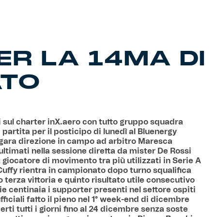
PER LA 14MA DI
ATO
ti sul charter inX.aero con tutto gruppo squadra
partita per il posticipo di lunedì al Bluenergy
li gara direzione in campo ad arbitro Maresca
ultimati nella sessione diretta da mister De Rossi
giocatore di movimento tra più utilizzati in Serie A
Cuffy rientra in campionato dopo turno squalifica
o terza vittoria e quinto risultato utile consecutivo
e centinaia i supporter presenti nel settore ospiti
fficiali fatto il pieno nel 1° week-end di dicembre
erti tutti i giorni fino al 24 dicembre senza soste