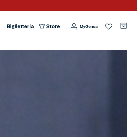
Biglietteria
Store
MyGenoa