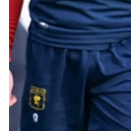
Helan x Genoa
Isolani x Genoa
Gift Card Online Store
Fortissimo batte il mio cuor