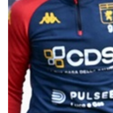
Robe di Kappa x Genoa
Vintage Collection
Red&Blue Voices
Kids
Accessori
Party
Outlet
Caffè Boasi x Genoa