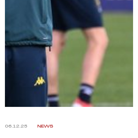
Robe di Kappa x Genoa
Vintage Collection
Red&Blue Voices
Kids
Accessori
Party
Outlet
06.12.25
NEWS
Caffè Boasi x Genoa