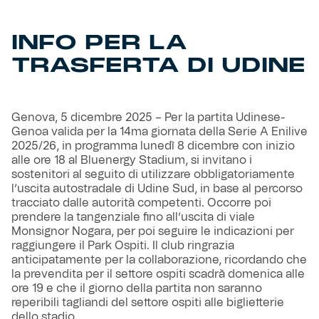
Helan x Genoa
INFO PER LA
TRASFERTA DI UDINE
Isolani x Genoa
Gift Card Online Store
Genova, 5 dicembre 2025 – Per la partita Udinese-
Genoa valida per la 14ma giornata della Serie A Enilive
Fortissimo batte il mio cuor
2025/26, in programma lunedì 8 dicembre con inizio
alle ore 18 al Bluenergy Stadium, si invitano i
sostenitori al seguito di utilizzare obbligatoriamente
l’uscita autostradale di Udine Sud, in base al percorso
tracciato dalle autorità competenti. Occorre poi
prendere la tangenziale fino all’uscita di viale
Monsignor Nogara, per poi seguire le indicazioni per
raggiungere il Park Ospiti. Il club ringrazia
anticipatamente per la collaborazione, ricordando che
la prevendita per il settore ospiti scadrà domenica alle
ore 19 e che il giorno della partita non saranno
reperibili tagliandi del settore ospiti alle biglietterie
dello stadio.