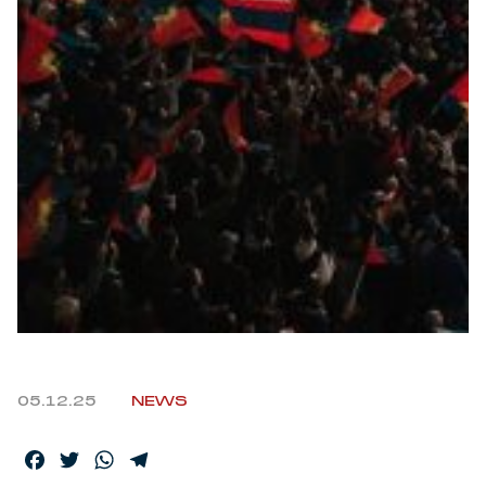
Robe di Kappa x Genoa
Vintage Collection
Red&Blue Voices
Kids
Accessori
Party
05.12.25
NEWS
Outlet
Facebook
Twitter
WhatsApp
Telegram
Caffè Boasi x Genoa