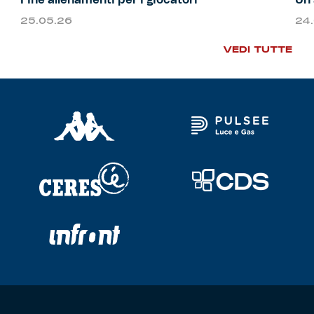
25.05.26
24
VEDI TUTTE