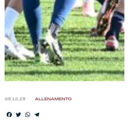
Helan x Genoa
Isolani x Genoa
Gift Card Online Store
Fortissimo batte il mio cuor
05.12.25
ALLENAMENTO
Facebook
Twitter
WhatsApp
Telegram