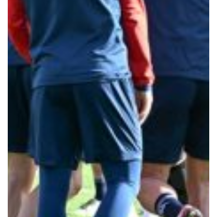
Robe di Kappa x Genoa
Vintage Collection
Red&Blue Voices
Kids
Accessori
Party
Outlet
Caffè Boasi x Genoa