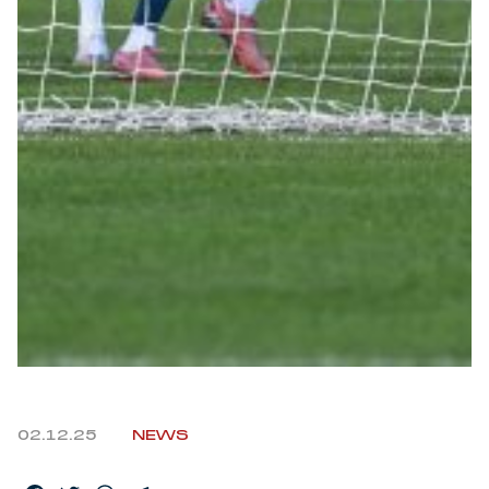
Robe di Kappa x Genoa
Vintage Collection
Red&Blue Voices
Kids
Accessori
Party
Outlet
02.12.25
NEWS
Caffè Boasi x Genoa