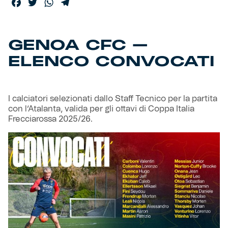
Facebook
Twitter
WhatsApp
Telegram
Helan x Genoa
GENOA CFC –
Isolani x Genoa
ELENCO CONVOCATI
Gift Card Online Store
I calciatori selezionati dallo Staff Tecnico per la partita
Fortissimo batte il mio cuor
con l’Atalanta, valida per gli ottavi di Coppa Italia
Frecciarossa 2025/26.