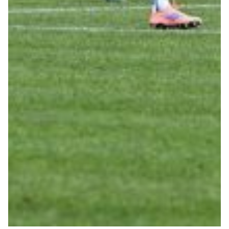
Helan x Genoa
Isolani x Genoa
Gift Card Online Store
Fortissimo batte il mio cuor