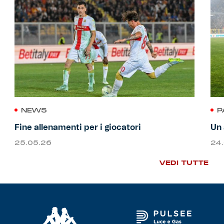
NEWS
P
Fine allenamenti per i giocatori
Un 
25.05.26
24
VEDI TUTTE