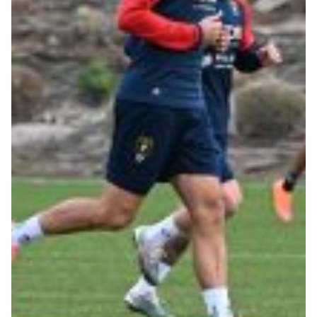
Robe di Kappa x Genoa
Vintage Collection
Red&Blue Voices
Kids
Accessori
Party
Outlet
Caffè Boasi x Genoa