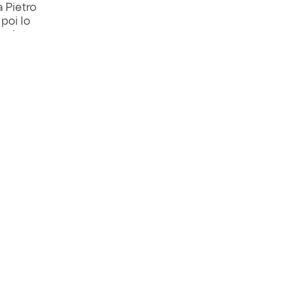
a Pietro
poi lo
no i
llegato. Il
ARCHIVIO
Next