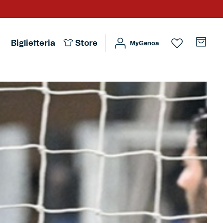
Biglietteria
Store
MyGenoa