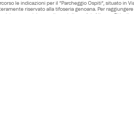
rcorso le indicazioni per il “Parcheggio Ospiti”, situato in Vi
teramente riservato alla tifoseria genoana. Per raggiungere 
evisto un servizio navetta gratuito andata/ritorno. Si invita
 a a prendere visione di queste e altre informazioni nel file a
azia anticipatamente per la collaborazione.
oad