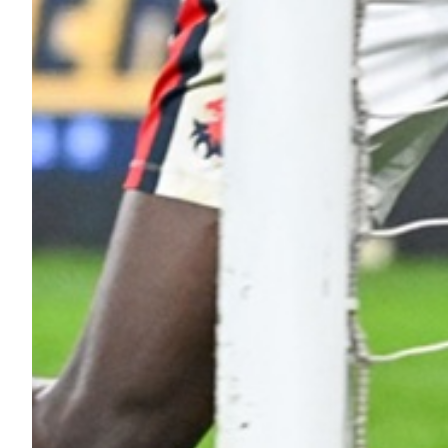
Helan x Genoa
Isolani x Genoa
Gift Card Online Store
Fortissimo batte il mio cuor