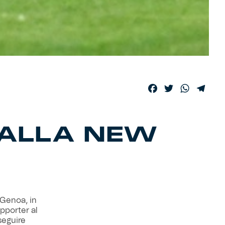
Facebook
Twitter
WhatsA
Tele
 ALLA NEW
a-Genoa, in
pporter al
seguire