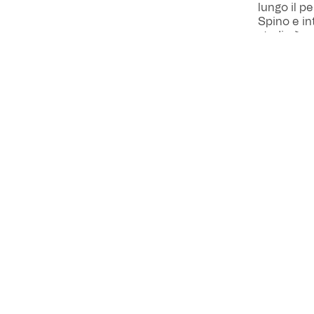
lungo il pe
Spino e in
stadio è pr
sostenitori
club ringr
INFO
Downl
VEDI ANCHE