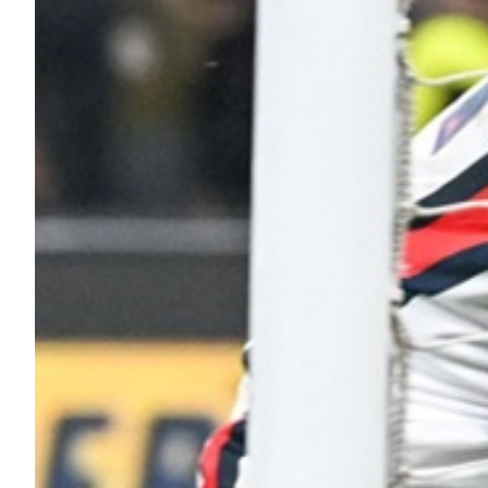
Robe di Kappa x Genoa
Vintage Collection
Red&Blue Voices
Kids
Accessori
Party
Outlet
Caffè Boasi x Genoa