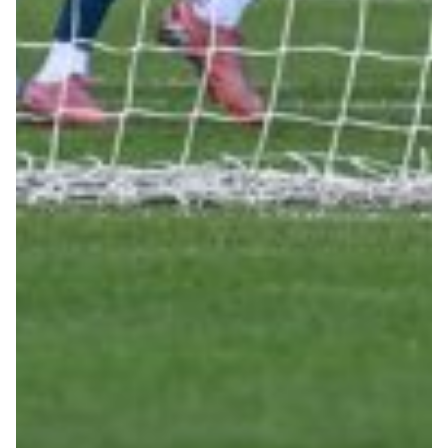
Helan x Genoa
Isolani x Genoa
Gift Card Online Store
Fortissimo batte il mio cuor