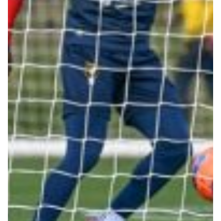
Robe di Kappa x Genoa
Vintage Collection
Red&Blue Voices
Kids
Accessori
Party
Outlet
Caffè Boasi x Genoa