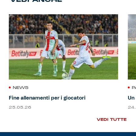
NEWS
P
Fine allenamenti per i giocatori
Un 
25.05.26
24
VEDI TUTTE