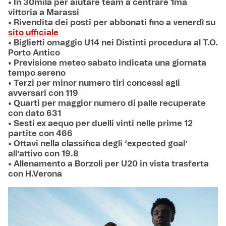
• In 30mila per aiutare team a centrare 1ma
vittoria a Marassi
• Rivendita dei posti per abbonati fino a venerdì su
sito ufficiale
• Biglietti omaggio U14 nei Distinti procedura al T.O.
Porto Antico
• Previsione meteo sabato indicata una giornata
tempo sereno
• Terzi per minor numero tiri concessi agli
avversari con 119
• Quarti per maggior numero di palle recuperate
con dato 631
• Sesti ex aequo per duelli vinti nelle prime 12
partite con 466
• Ottavi nella classifica degli ‘expected goal’
all’attivo con 19.8
• Allenamento a Borzoli per U20 in vista trasferta
con H.Verona