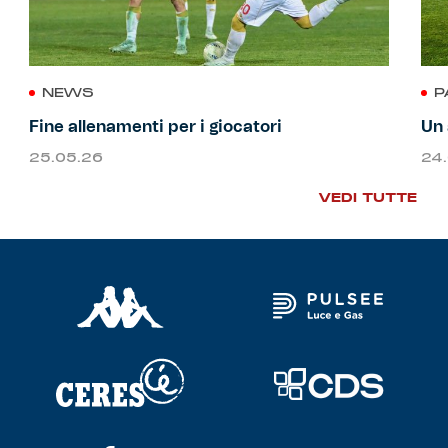
NEWS
P
Fine allenamenti per i giocatori
Un 
25.05.26
24
VEDI TUTTE