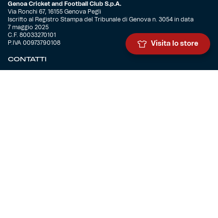
Genoa Cricket and Football Club S.p.A.
Via Ronchi 67, 16155 Genova Pegli
Iscritto al Registro Stampa del Tribunale di Genova n. 3054 in data
7 maggio 2025
C.F. 80033270101
P.IVA 00973790108
Visita lo store
CONTATTI
BIGLIETTERIA
Biglietteria
Abbonamenti
Accrediti
Experience
Hospitality
SQUADRE