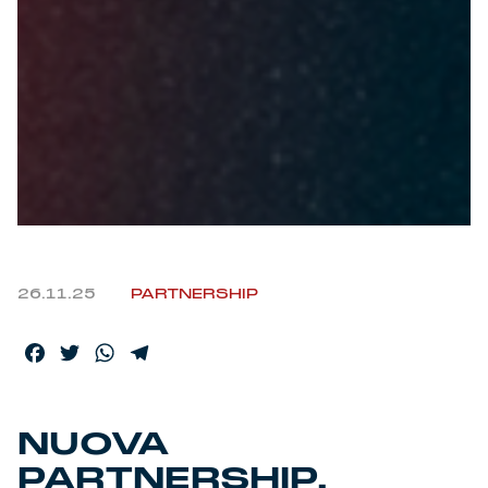
Helan x Genoa
Isolani x Genoa
Gift Card Online Store
Fortissimo batte il mio cuor
26.11.25
PARTNERSHIP
Facebook
Twitter
WhatsApp
Telegram
NUOVA
PARTNERSHIP,