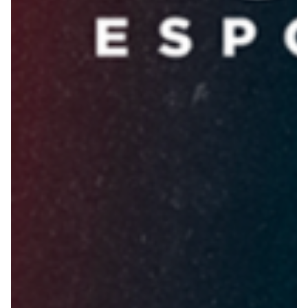
Robe di Kappa x Genoa
Vintage Collection
Red&Blue Voices
Kids
Accessori
Party
Outlet
Caffè Boasi x Genoa