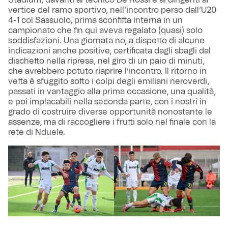
Stadium, davanti al tecnico De Rossi e ai dirigenti al
vertice del ramo sportivo, nell’incontro perso dall’U20
4-1 col Sassuolo, prima sconfitta interna in un
campionato che fin qui aveva regalato (quasi) solo
soddisfazioni. Una giornata no, a dispetto di alcune
indicazioni anche positive, certificata dagli sbagli dal
dischetto nella ripresa, nel giro di un paio di minuti,
che avrebbero potuto riaprire l’incontro. Il ritorno in
vetta è sfuggito sotto i colpi degli emiliani neroverdi,
passati in vantaggio alla prima occasione, una qualità,
e poi implacabili nella seconda parte, con i nostri in
grado di costruire diverse opportunità nonostante le
assenze, ma di raccogliere i frutti solo nel finale con la
rete di Nduele.