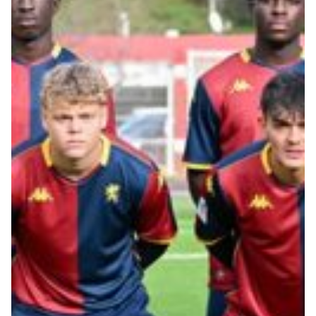
Primavera
Training
Settore giovanile
Pre Match
Rappresentanza
Genoa for Special
Genoa Academy
Tacchettee Collection
Urban Collection
Throwback Duemila
Sebago x Genoa