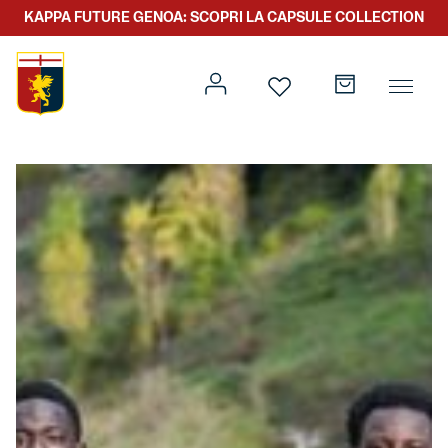
KAPPA FUTURE GENOA: SCOPRI LA CAPSULE COLLECTION
Prima squadra
Kit gara
Primavera
Kappa Futur Genoa
Settore giovanile
Genoa x Genova
Kombat XXV
Prima squadra
Genoa x Rolling Stone