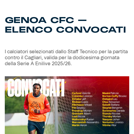
Helan x Genoa
GENOA CFC –
ELENCO CONVOCATI
Isolani x Genoa
Gift Card Online Store
I calciatori selezionati dallo Staff Tecnico per la partita
contro il Cagliari, valida per la dodicesima giornata
Fortissimo batte il mio cuor
della Serie A Enilive 2025/26.