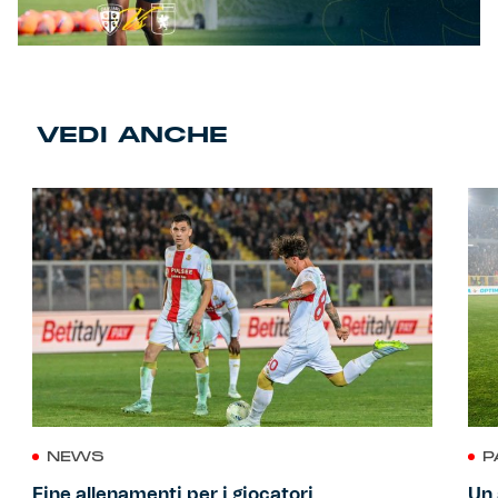
VEDI ANCHE
NEWS
P
Fine allenamenti per i giocatori
Un 