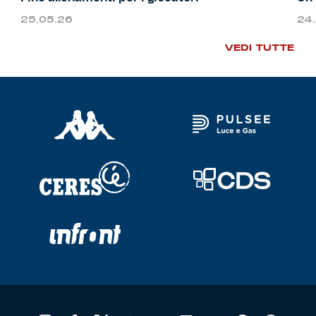
25.05.26
24
VEDI TUTTE