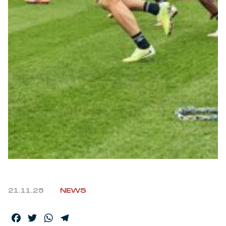
Robe di Kappa x Genoa
Vintage Collection
Red&Blue Voices
Kids
Accessori
Party
21.11.25
NEWS
Outlet
Facebook
Twitter
WhatsApp
Telegram
Caffè Boasi x Genoa