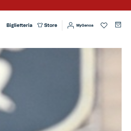
Biglietteria
Store
MyGenoa