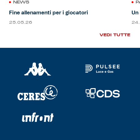
NEWS
P
Fine allenamenti per i giocatori
Un 
25.05.26
24
VEDI TUTTE