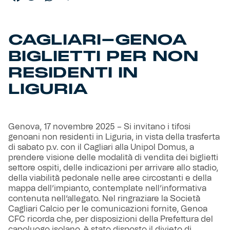
Helan x Genoa
CAGLIARI-GENOA
Isolani x Genoa
BIGLIETTI PER NON
RESIDENTI IN
Gift Card Online Store
LIGURIA
Fortissimo batte il mio cuor
Genova, 17 novembre 2025 – Si invitano i tifosi
genoani non residenti in Liguria, in vista della trasferta
di sabato p.v. con il Cagliari alla Unipol Domus, a
prendere visione delle modalità di vendita dei biglietti
settore ospiti, delle indicazioni per arrivare allo stadio,
della viabilità pedonale nelle aree circostanti e della
mappa dell’impianto, contemplate nell’informativa
contenuta nell’allegato. Nel ringraziare la Società
Cagliari Calcio per le comunicazioni fornite, Genoa
CFC ricorda che, per disposizioni della Prefettura del
capoluogo isolano, è stato disposto il divieto di