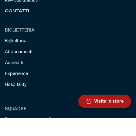
P.IVA 00973790108
CONTATTI
BIGLIETTERIA
Biglietteria
Abbonamenti
Accrediti
Experience
Hospitality
Visita lo store
SQUADRE
Prima squadra maschile
Prima squadra femminile