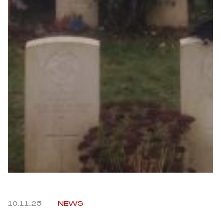
Helan x Genoa
Isolani x Genoa
Gift Card Online Store
Fortissimo batte il mio cuor
10.11.25
NEWS