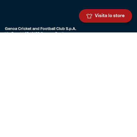
Visita lo store
Genoa Cricket and Football Club S.p.A.
Via Ronchi 67, 16155 Genova Pegli
Iscritto al Registro Stampa del Tribunale di Genova n. 3054 in data
7 maggio 2025
C.F. 80033270101
P.IVA 00973790108
CONTATTI
BIGLIETTERIA
Biglietteria
Abbonamenti
Accrediti
Experience