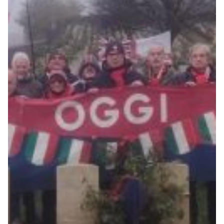
Robe di Kappa x Genoa
Vintage Collection
Red&Blue Voices
Kids
Accessori
Party
Outlet
Caffè Boasi x Genoa