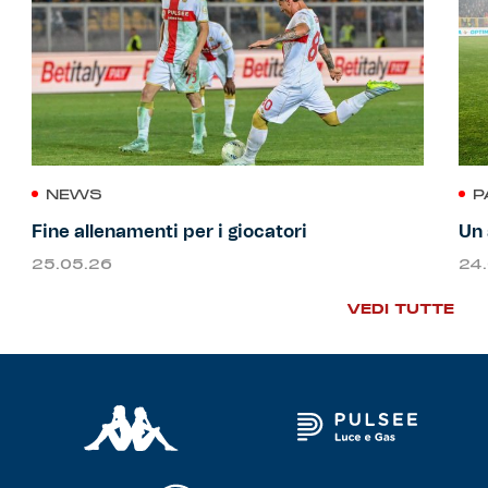
NEWS
P
Fine allenamenti per i giocatori
Un 
25.05.26
24
VEDI TUTTE