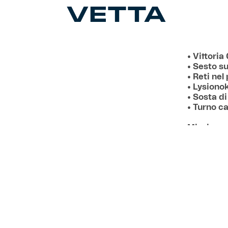
VETTA
• Vittoria
• Sesto su
• Reti ne
• Lysionok
• Sosta d
• Turno ca
Missione
convincent
vantaggio d
di Lysiono
Nuredini, 
Carbone ch
dell’interv
parare un 
l’angolo g
conclusion