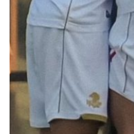
Helan x Genoa
Isolani x Genoa
Gift Card Online Store
Fortissimo batte il mio cuor