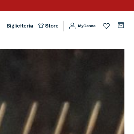
Biglietteria
Store
MyGenoa