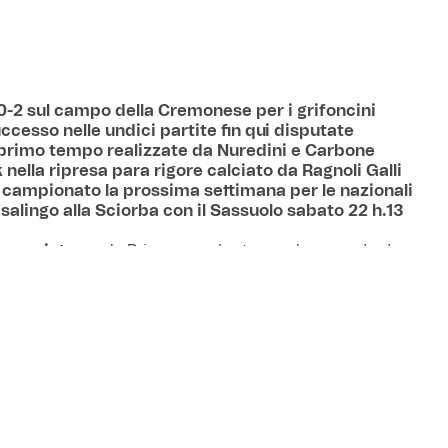
 0-2 sul campo della Cremonese per i grifoncini
ccesso nelle undici partite fin qui disputate
l primo tempo realizzate da Nuredini e Carbone
 nella ripresa para rigore calciato da Ragnoli Galli
i campionato la prossima settimana per le nazionali
salingo alla Sciorba con il Sassuolo sabato 22 h.13
 compiuta
per la Primavera che torna al comando dopo un
e con la Cremonese, rimasta sempre in partita nonostante
ei nostri. I grigiorossi partono forte rendendosi pericolosi d
k, tra i protagonisti del match, ma vengono trafitti da una p
dopo una percussione d’autore di Doucourè, e poi con una s
e scavalca Malovec. Quarto e terzo centro personale per 
allo gli avversari colpiscono la traversa con Ragnoli Galli, ch
penalty al 10’ del secondo tempo da Lysionok. Il portiere b
iusto e vola a respingere, ripetendosi pochi minuti dopo su
e di Lamorte a botta (quasi) sicura. Si gioca a darle e pren