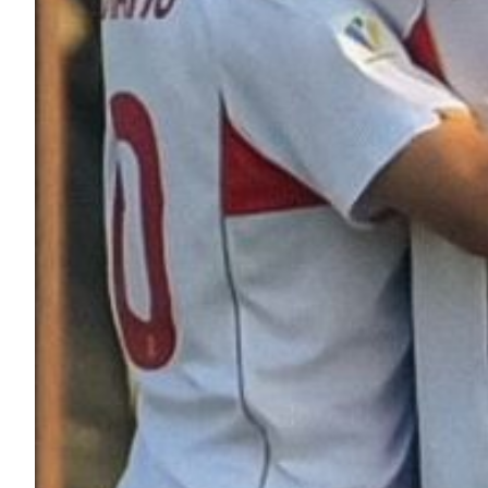
Robe di Kappa x Genoa
Vintage Collection
Red&Blue Voices
Kids
Accessori
Party
Outlet
Caffè Boasi x Genoa