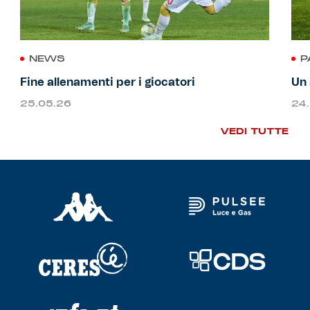
NEWS
P
Fine allenamenti per i giocatori
Un 
25.05.26
24
VEDI TUTTE