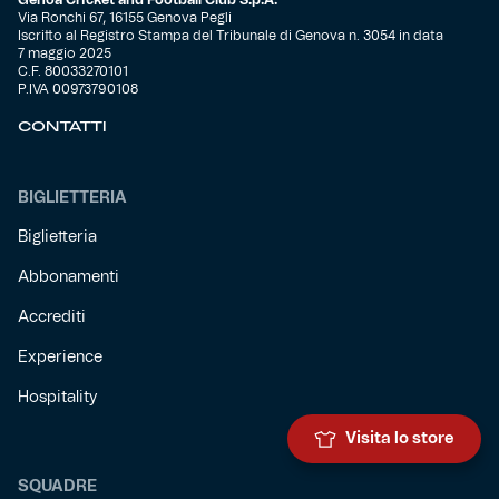
Genoa Cricket and Football Club S.p.A.
Via Ronchi 67, 16155 Genova Pegli
Iscritto al Registro Stampa del Tribunale di Genova n. 3054 in data
7 maggio 2025
C.F. 80033270101
P.IVA 00973790108
CONTATTI
BIGLIETTERIA
Biglietteria
Abbonamenti
Accrediti
Experience
Hospitality
Visita lo store
SQUADRE