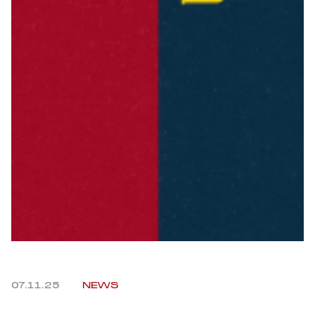
Robe di Kappa x Genoa
Vintage Collection
Red&Blue Voices
Kids
Accessori
Party
Outlet
07.11.25
NEWS
Caffè Boasi x Genoa