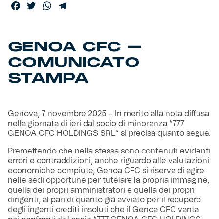
Facebook
Twitter
WhatsApp
Telegram
Helan x Genoa
GENOA CFC –
Isolani x Genoa
COMUNICATO
STAMPA
Gift Card Online Store
Fortissimo batte il mio cuor
Genova, 7 novembre 2025 – In merito alla nota diffusa
nella giornata di ieri dal socio di minoranza “777
GENOA CFC HOLDINGS SRL” si precisa quanto segue.
Premettendo che nella stessa sono contenuti evidenti
errori e contraddizioni, anche riguardo alle valutazioni
economiche compiute, Genoa CFC si riserva di agire
nelle sedi opportune per tutelare la propria immagine,
quella dei propri amministratori e quella dei propri
dirigenti, al pari di quanto già avviato per il recupero
degli ingenti crediti insoluti che il Genoa CFC vanta