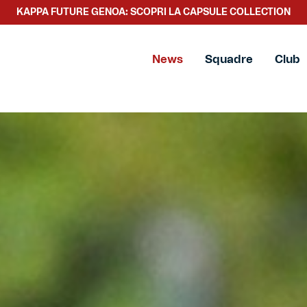
SCOPRI LA NUOVA COLLEZIONE TACCHETTEE
News
Squadre
Club