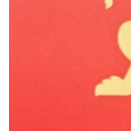
Helan x Genoa
Isolani x Genoa
Gift Card Online Store
Fortissimo batte il mio cuor