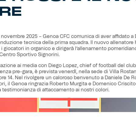
RE
 novembre 2025 – Genoa CFC comunica di aver affidato a 
onduzione tecnica della prima squadra. Il nuovo allenatore 
 i giocatori in organico e dirigerà l’allenamento pomeridian
Centro Sportivo Signorini.
azione ai media con Diego Lopez, chief of football del club
renza pre-gara, è prevista venerdì, nella sede di Villa Rosta
e ore 14. Nel rivolgere un caloroso benvenuto a Daniele De R
ori, il Genoa ringrazia Roberto Murgita e Domenico Criscito
 testimonianza di attaccamento ai nostri colori.