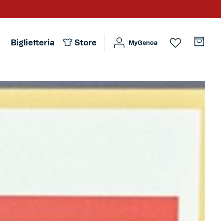
Biglietteria
Store
MyGenoa