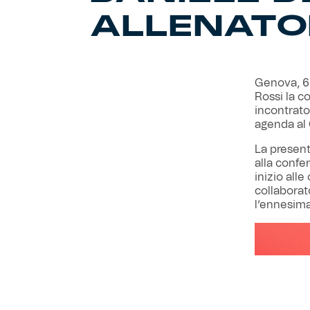
ALLENATO
Genova, 6
Rossi la c
incontrato
agenda al 
La present
alla confe
inizio all
collaborat
l’ennesima