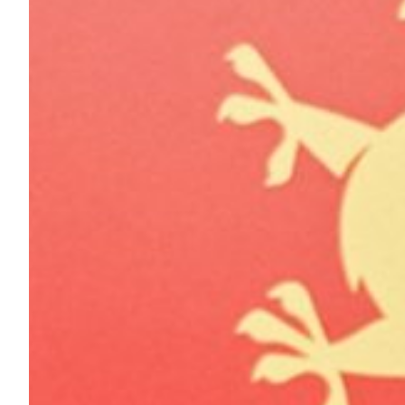
Robe di Kappa x Genoa
Vintage Collection
Red&Blue Voices
Kids
Accessori
Party
Outlet
Caffè Boasi x Genoa