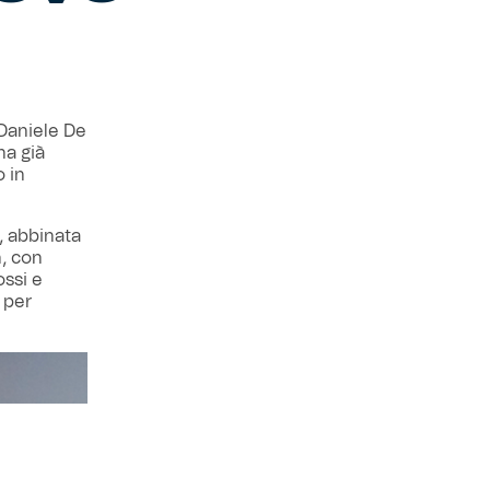
Daniele De
ha già
o in
, abbinata
n, con
ossi e
 per