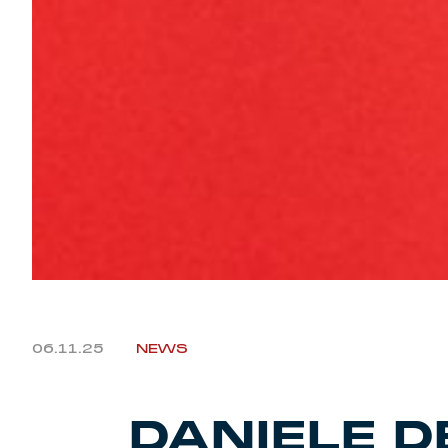
06.11.25
NEWS
DANIELE D