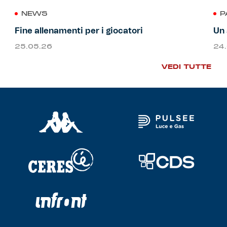
NEWS
P
Fine allenamenti per i giocatori
Un 
25.05.26
24
VEDI TUTTE