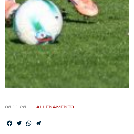
Helan x Genoa
Isolani x Genoa
Gift Card Online Store
Fortissimo batte il mio cuor
05.11.25
ALLENAMENTO
Facebook
Twitter
WhatsApp
Telegram