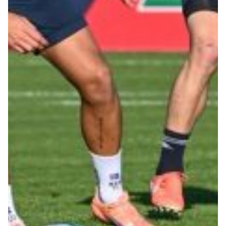
Robe di Kappa x Genoa
Vintage Collection
Red&Blue Voices
Kids
Accessori
Party
Outlet
Caffè Boasi x Genoa