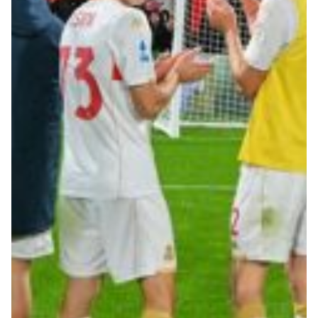
Robe di Kappa x Genoa
Vintage Collection
Red&Blue Voices
Kids
Accessori
Party
Outlet
Caffè Boasi x Genoa