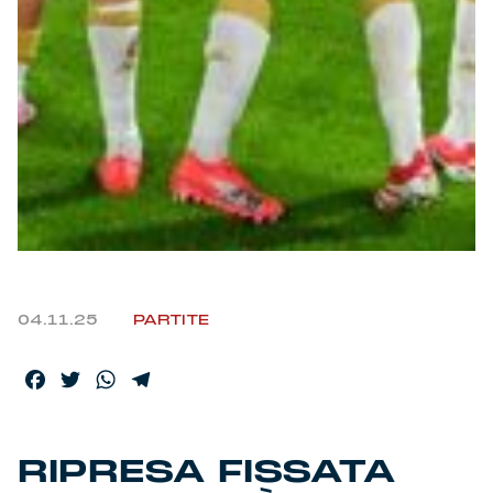
Helan x Genoa
Isolani x Genoa
Gift Card Online Store
Fortissimo batte il mio cuor
04.11.25
PARTITE
Facebook
Twitter
WhatsApp
Telegram
RIPRESA FISSATA