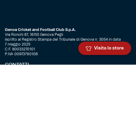
Genoa Cricket and Football Club S.p.A.
Via Ronchi 67, 16155 Genova Pegli
Iscritto al Registro Stampa del Tribunale di Genova n. 3054 in data
7 maggio 2025
Visita lo store
C.F. 80033270101
P.IVA 00973790108
CONTATTI
BIGLIETTERIA
Biglietteria
Abbonamenti
Accrediti
Experience