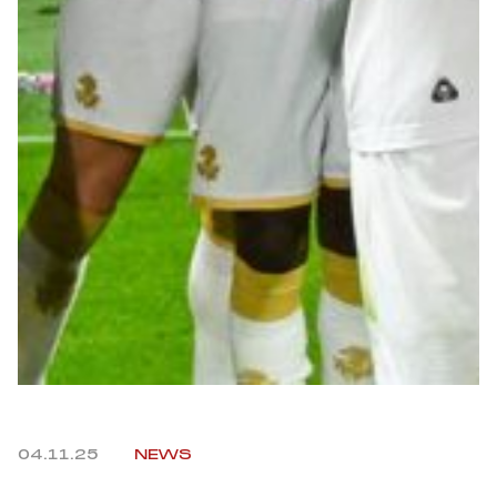
Robe di Kappa x Genoa
Vintage Collection
Red&Blue Voices
Kids
Accessori
Party
Outlet
04.11.25
NEWS
Caffè Boasi x Genoa