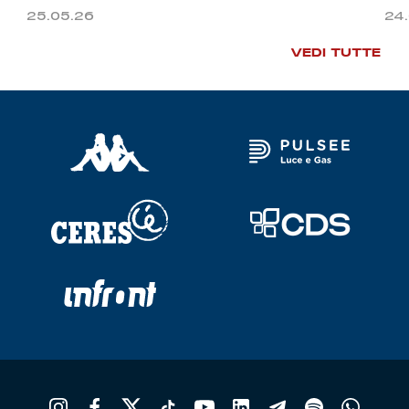
25.05.26
24
VEDI TUTTE