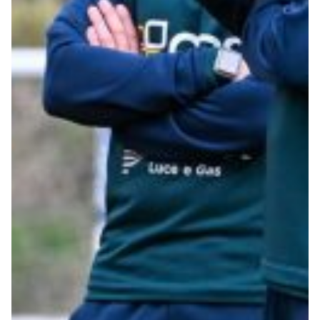
Robe di Kappa x Genoa
Vintage Collection
Red&Blue Voices
Kids
Accessori
Party
Outlet
Caffè Boasi x Genoa