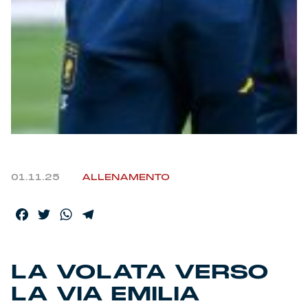
Helan x Genoa
Isolani x Genoa
Gift Card Online Store
Fortissimo batte il mio cuor
01.11.25
ALLENAMENTO
Facebook
Twitter
WhatsApp
Telegram
LA VOLATA VERSO
LA VIA EMILIA