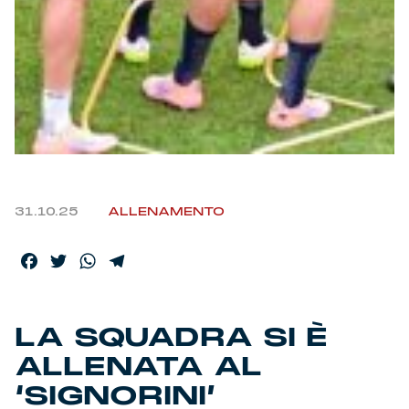
Helan x Genoa
Isolani x Genoa
Gift Card Online Store
Fortissimo batte il mio cuor
31.10.25
ALLENAMENTO
Facebook
Twitter
WhatsApp
Telegram
LA SQUADRA SI È
ALLENATA AL
‘SIGNORINI’