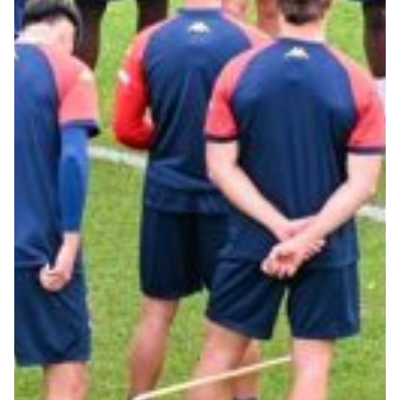
Robe di Kappa x Genoa
Vintage Collection
Red&Blue Voices
Kids
Accessori
Party
Outlet
Caffè Boasi x Genoa