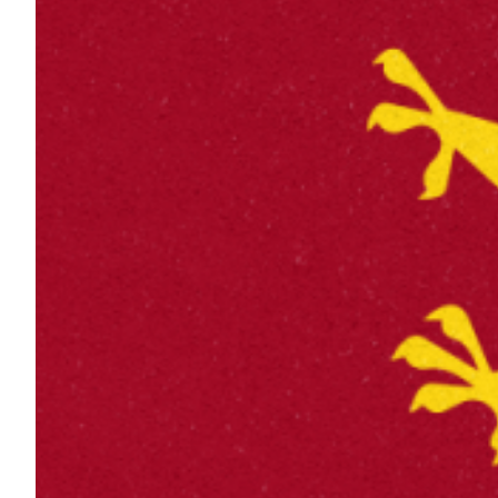
Robe di Kappa x Genoa
Vintage Collection
Red&Blue Voices
Kids
Accessori
Party
Outlet
Caffè Boasi x Genoa