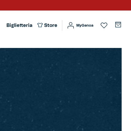
Biglietteria
Store
MyGenoa