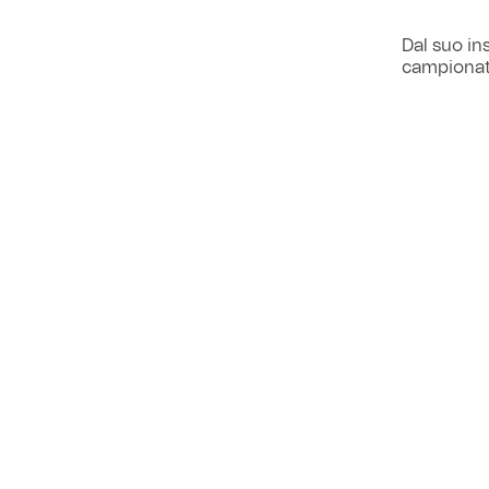
Dal suo in
campionato
al raggiun
La società
meglio in 
VEDI ANCHE