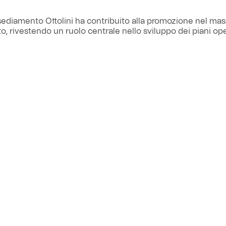
sediamento Ottolini ha contribuito alla promozione nel ma
, rivestendo un ruolo centrale nello sviluppo dei piani opera
gimento degli obiettivi prefissati per le stagioni 2023/24 e 2
 ringrazia Marco Ottolini per l’impegno e la dedizione augur
vista delle sfide professionali che lo attendono.