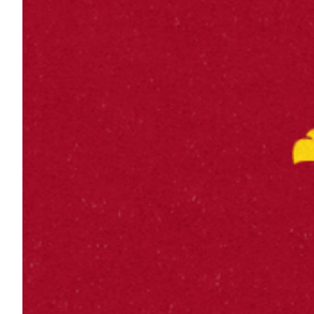
Helan x Genoa
Isolani x Genoa
Gift Card Online Store
Fortissimo batte il mio cuor