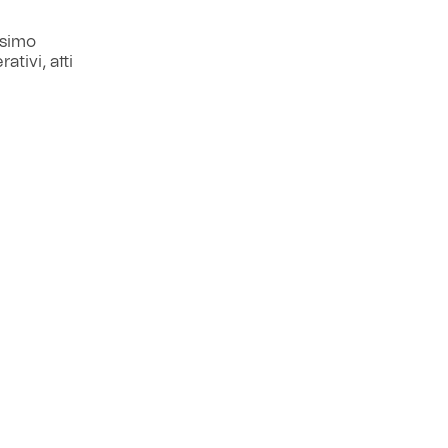
ssimo
tivi, atti
024/25.
andogli il
ARCHIVIO
Next