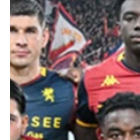
Robe di Kappa x Genoa
Vintage Collection
Red&Blue Voices
Kids
Accessori
Party
Outlet
Caffè Boasi x Genoa