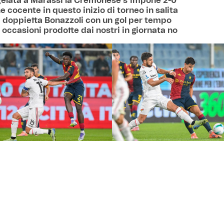
gelata a Marassi la Cremonese s’impone 2-0
e cocente in questo inizio di torneo in salita
a doppietta Bonazzoli con un gol per tempo
 occasioni prodotte dai nostri in giornata no
 Un passo indietro rispetto alla prestazione di Torino. Una s
o batterci il petto e recitare il mea culpa. Succede. Friabili
 campo, improduttivi in quella altrui. Ci mettiamo il cuore, i
n primo tempo incartato nelle buone intenzioni che non p
siderati sul nostro fronte. Produciamo poco chiudendolo sot
po’ diverso nella ripresa. La Cremonese passa sugli sviluppi 
’alba della partita e sotto l’ombrello della prima opportunità,