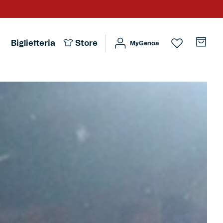
Biglietteria
Store
MyGenoa