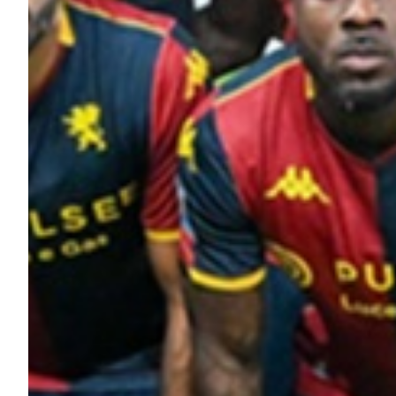
Helan x Genoa
Isolani x Genoa
Gift Card Online Store
Fortissimo batte il mio cuor