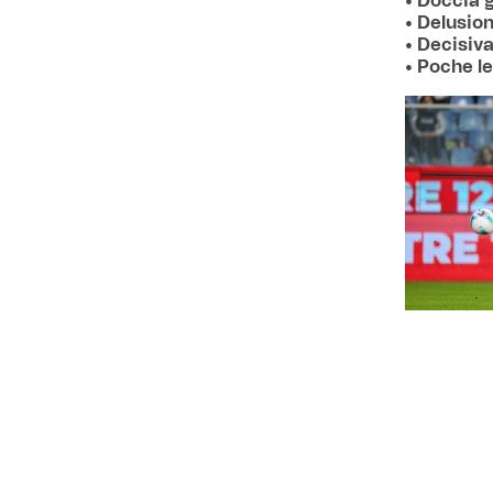
• Doccia 
• Delusion
• Decisiv
• Poche le
Uno, due
–
cui dobbiam
nostra metà
debole. U
effetti de
piglio un 
corner, all