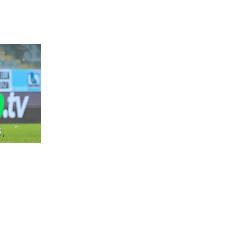
erata in
 nella
l battito è
roducono
to. Un
di un