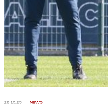
Robe di Kappa x Genoa
Vintage Collection
Red&Blue Voices
Kids
Accessori
Party
Outlet
28.10.25
NEWS
Caffè Boasi x Genoa