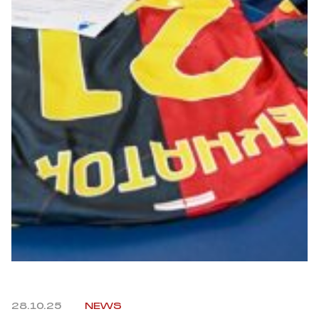
Robe di Kappa x Genoa
Vintage Collection
Red&Blue Voices
Kids
Accessori
Party
Outlet
28.10.25
NEWS
Caffè Boasi x Genoa