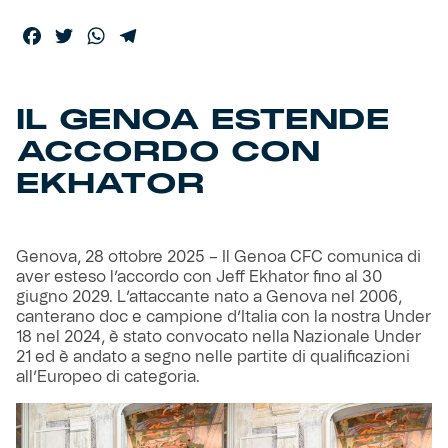
Facebook
Twitter
WhatsApp
Telegram
Helan x Genoa
Isolani x Genoa
IL GENOA ESTENDE
ACCORDO CON
Gift Card Online Store
EKHATOR
Fortissimo batte il mio cuor
Genova, 28 ottobre 2025 – Il Genoa CFC comunica di
aver esteso l’accordo con Jeff Ekhator fino al 30
giugno 2029. L’attaccante nato a Genova nel 2006,
canterano doc e campione d’Italia con la nostra Under
18 nel 2024, è stato convocato nella Nazionale Under
21 ed è andato a segno nelle partite di qualificazioni
all’Europeo di categoria.