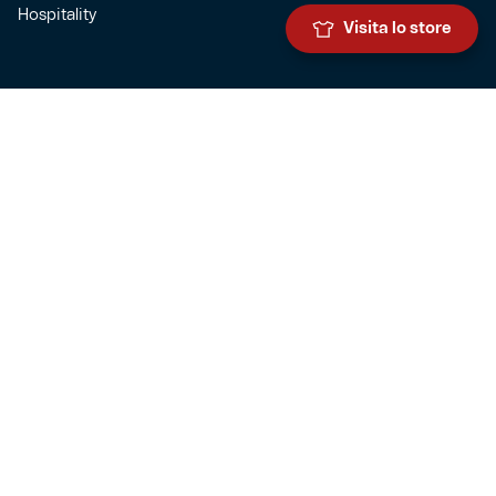
Hospitality
Visita lo store
SQUADRE
Prima squadra maschile
Prima squadra femminile
Settore giovanile
Genoa for special
Genoa Academy
Summer Camp
CLUB
Governance