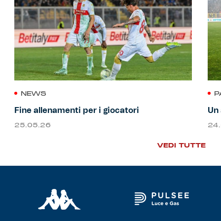
NEWS
P
Fine allenamenti per i giocatori
Un 
25.05.26
24
VEDI TUTTE